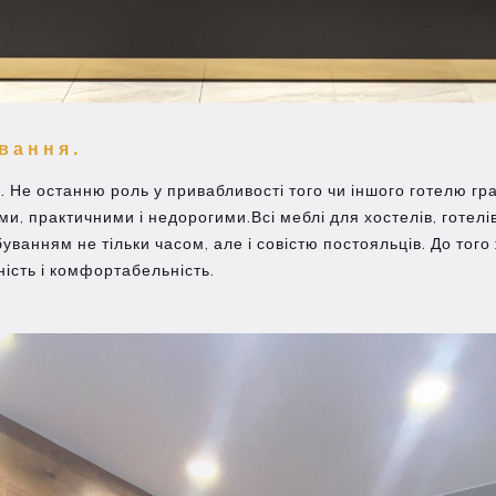
вання.
. Не останню роль у привабливості того чи іншого готелю гра
ми, практичними і недорогими.Всі меблі для хостелів, готелі
анням не тільки часом, але і совістю постояльців. До того 
ість і комфортабельність.