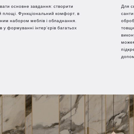
ати основне завдання: створити
Для с
й площі. Функціональний комфорт, в
санти
ним набором меблів і обладнання.
обро
в у формуванні інтер'єрів багатьох
товщи
викон
можем
підкр
допом