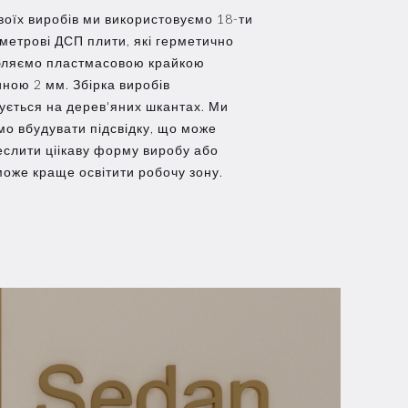
воїх виробів ми використовуємо 18-ти
метрові ДСП плити, які герметично
бляємо пластмасовою крайкою
ною 2 мм. Збірка виробів
ується на дерев'яних шкантах. Ми
о вбудувати підсвідку, що може
еслити ціікаву форму виробу або
оже краще освітити робочу зону.