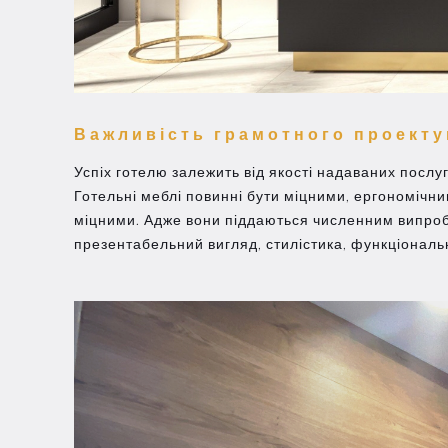
Важливість грамотного проекту
Успіх готелю залежить від якості надаваних послуг
Готельні меблі повинні бути міцними, ергономічни
міцними. Адже вони піддаються численним випробув
презентабельний вигляд, стилістика, функціональн