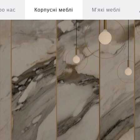
ро нас
Корпусні меблі
М’які меблі